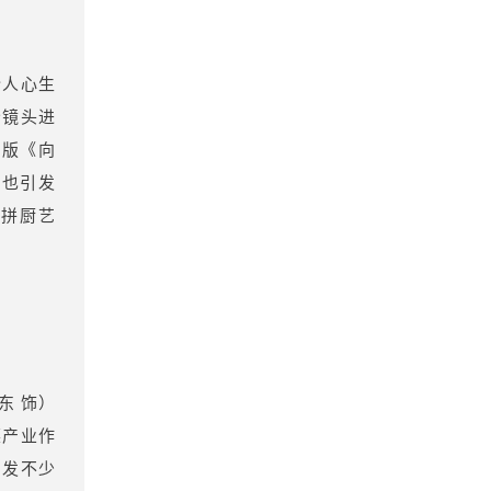
令人心生
分镜头进
剧版《向
，也引发
比拼厨艺
东 饰）
菜产业作
引发不少