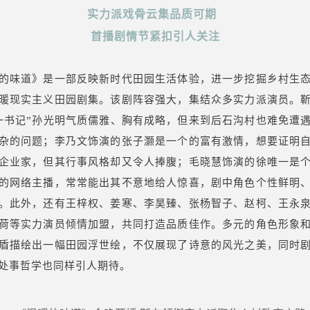
实力派戏骨云集品质可期
首播剧情节紧扣引人关注
的味道》是一部反映新时代田园生活体验，进一步挖掘乡村生
暖现实主义田园剧集。该剧阵容强大，集结众多实力派演员。
一书记”孙光明气质儒雅、胸有成略，但来到后石沟村也难免遭
杂的问题；李乃文饰演的张子灏是一个的富有激情，想要证明
企业家，但其行事风格却又令人捧腹；毛晓慧饰演的徐唯一是
的网络主播，常常能出其不意地给人惊喜，剧中角色个性鲜明
。此外，还有王梓权、姜寒、李昊臻、张杨智子、赵柯、王永
荷等实力演员倾情加盟，共同打造品质佳作。多元的角色形象
盾描绘出一幅田园浮世绘，不仅展现了诗意的风光之美，同时
处事哲学也同样引人期待。