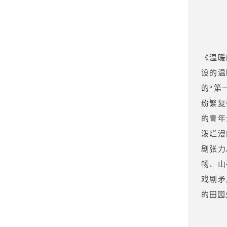
《温暖
设的温
的“第
纷繁复
的青年
泼烂漫
剧张力
畅、山
戏剧矛
的田园