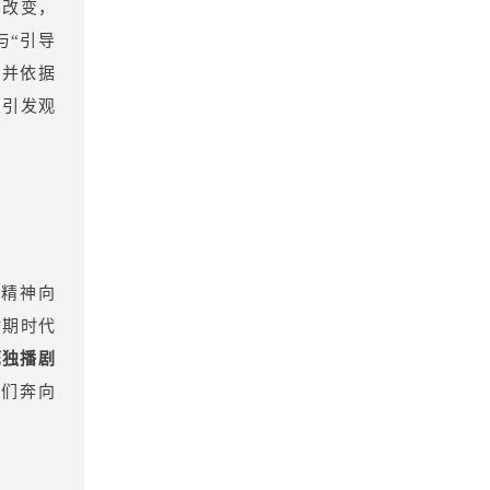
和改变，
与“引导
，并依据
望引发观
的精神向
时期时代
鹰独播剧
亲们奔向