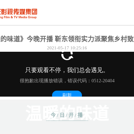
的味道》今晚开播 靳东领衔实力派聚焦乡村
2021-05-17 10:25:16
温暖的味道
今/日/开/播