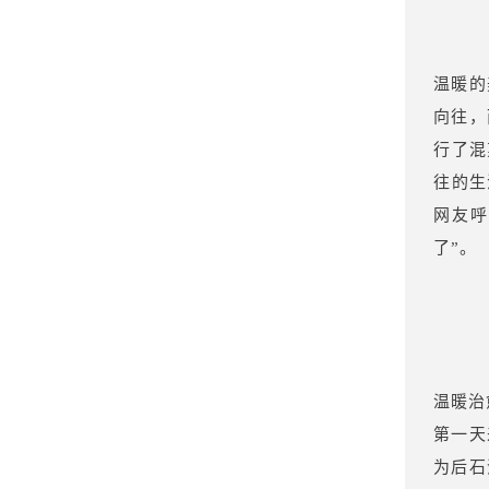
温暖的
向往，
行了混
往的生
网友呼
了”。
温暖治
第一天
为后石