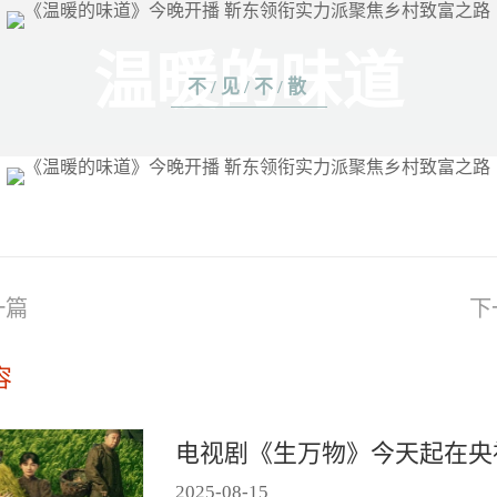
温暖的味道
不/见/不/散
一篇
下
容
2025
-
08
-
15