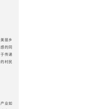
设美丽乡
观感的同
力于传递
朴的村民
村产业如