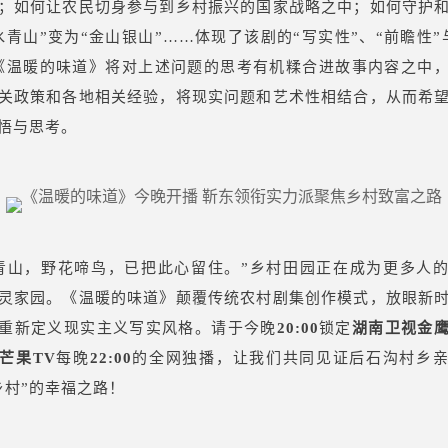
；如何让农民切身参与到乡村振兴的国家战略之中；如何守护
水青山”变为“金山银山”……体现了该剧的“写实性”、“前瞻性”
《温暖的味道》将对上述问题的思考有机糅合进故事内容之中
关政策和各地相关经验，将现实问题和艺术性相结合，从而希
悟与思考。
青山，野花啼鸟，已把此心留住。”乡村田园正在成为更多人
灵家园。《温暖的味道》颠覆传统农村剧集创作模式，放眼新
重新定义现实主义写实风格。请于今晚
20:00
锁定
湖南卫视金
芒果TV
每晚
22:00
的全网独播，让我们共同见证后石沟村乡
乡村”的幸福之路！