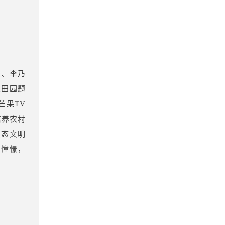
东、李乃
义田园题
芒果TV
培养农村
生态文明
与憧憬，