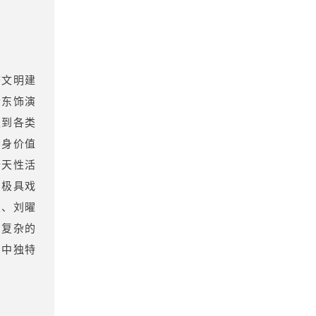
态文明建
靳东饰演
遇到各类
自身价值
个天性活
、极具戏
泉、刘曜
和复杂的
剧中独特