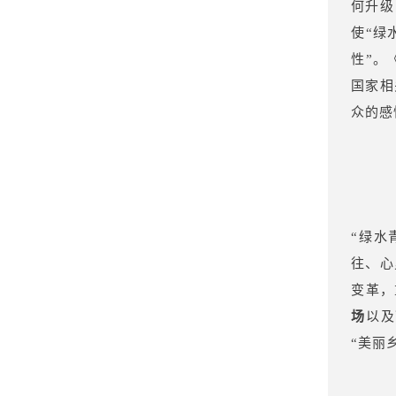
何升级
使“绿
性”。
国家相
众的感
“绿水
往、心
变革，
场
以及
“美丽